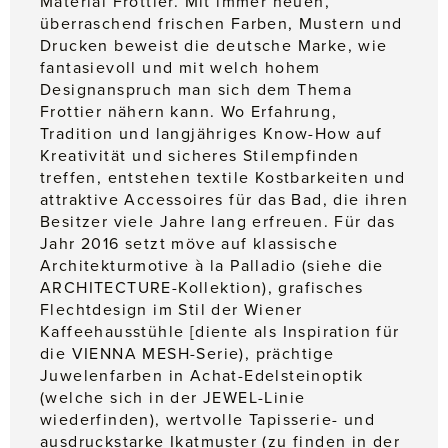
Material Frottier. Mit immer neuen,
überraschend frischen Farben, Mustern und
Drucken beweist die deutsche Marke, wie
fantasievoll und mit welch hohem
Designanspruch man sich dem Thema
Frottier nähern kann. Wo Erfahrung,
Tradition und langjähriges Know-How auf
Kreativität und sicheres Stilempfinden
treffen, entstehen textile Kostbarkeiten und
attraktive Accessoires für das Bad, die ihren
Besitzer viele Jahre lang erfreuen. Für das
Jahr 2016 setzt möve auf klassische
Architekturmotive à la Palladio (siehe die
ARCHITECTURE-Kollektion
), grafisches
Flechtdesign im Stil der Wiener
Kaffeehausstühle [diente als Inspiration für
die
VIENNA MESH-Serie
), prächtige
Juwelenfarben in Achat-Edelsteinoptik
(welche sich in der
JEWEL-Linie
wiederfinden), wertvolle Tapisserie- und
ausdruckstarke Ikatmuster (zu finden in der