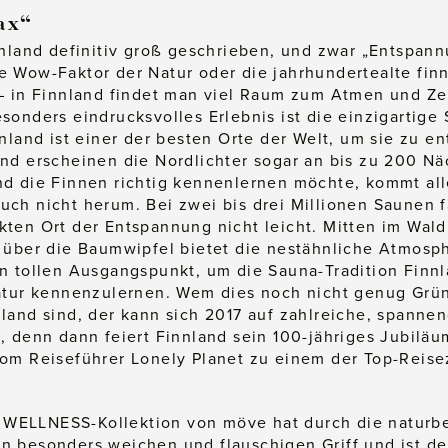
ax“
nnland definitiv groß geschrieben, und zwar „Entspann
 Wow-Faktor der Natur oder die jahrhundertealte fin
 – in Finnland findet man viel Raum zum Atmen und Ze
sonders eindrucksvolles Erlebnis ist die einzigartige
nnland ist einer der besten Orte der Welt, um sie zu e
nd erscheinen die Nordlichter sogar an bis zu 200 Nä
nd die Finnen richtig kennenlernen möchte, kommt al
ch nicht herum. Bei zwei bis drei Millionen Saunen f
ten Ort der Entspannung nicht leicht. Mitten im Wal
 über die Baumwipfel bietet die nestähnliche Atmosph
n tollen Ausgangspunkt, um die Sauna-Tradition Finnl
Natur kennenzulernen. Wem dies noch nicht genug Grün
land sind, der kann sich 2017 auf zahlreiche, spannen
, denn dann feiert Finnland sein 100-jähriges Jubilä
om Reiseführer Lonely Planet zu einem der Top-Reisez