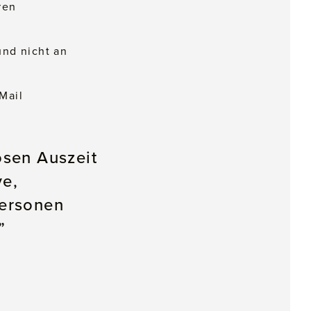
ren
und nicht an
Mail
ösen Auszeit
ve,
Personen
”