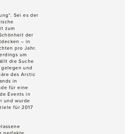
ung“. Sei es der
nische
it zum
 Schönheit der
ntdecken – in
chten pro Jahr.
lerdings um
ällt die Suche
d gelegen und
äre des Arctic
ands in
de für eine
de Events in
um und wurde
iele für 2017