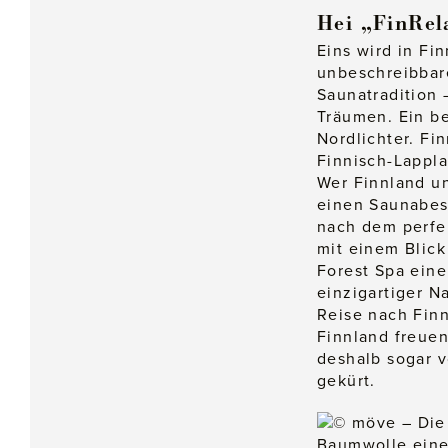
Hei „FinRel
Eins wird in Fi
unbeschreibbare
Saunatradition
Träumen. Ein be
Nordlichter. Fi
Finnisch-Lappla
Wer Finnland u
einen Saunabesu
nach dem perfek
mit einem Blick
Forest Spa eine
einzigartiger 
Reise nach Finn
Finnland freuen
deshalb sogar v
gekürt.