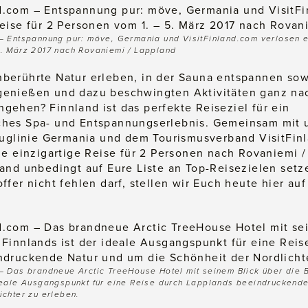
– Entspannung pur: möve, Germania und VisitFinland.com verlosen e
5. März 2017 nach Rovaniemi / Lappland
erührte Natur erleben, in der Sauna entspannen sowi
enießen und dazu beschwingten Aktivitäten ganz n
ehen? Finnland ist das perfekte Reiseziel für ein
hes Spa- und Entspannungserlebnis. Gemeinsam mit 
luglinie
Germania
und dem Tourismusverband
VisitFin
ne einzigartige Reise für 2 Personen nach Rovaniemi /
and unbedingt auf Eure Liste an Top-Reisezielen setze
ffer nicht fehlen darf, stellen wir Euch heute hier au
– Das brandneue Arctic TreeHouse Hotel mit seinem Blick über die 
deale Ausgangspunkt für eine Reise durch Lapplands beeindruckende
ichter zu erleben.