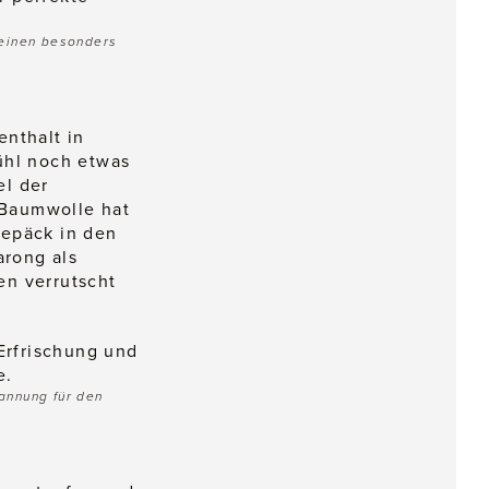
 einen besonders
enthalt in
hl noch etwas
el der
 Baumwolle hat
gepäck in den
arong als
en verrutscht
pannung für den