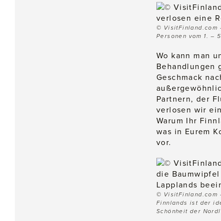
© VisitFinland.com 
Personen vom 1. – 
Wo kann man unb
Behandlungen g
Geschmack nachg
außergewöhnlic
Partnern, der F
verlosen wir ei
Warum Ihr Finnl
was in Eurem Ko
vor.
© VisitFinland.com 
Finnlands ist der i
Schönheit der Nordl