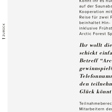
Könnt Ihr es nu
auf der Saunab
Kooperation mit
Reise für zwei
beinhaltet Hin-
ZURÜCK
inklusive Frühs
Arctic Forest 
Ihr wollt di
schickt ein
Betreff “Arc
gewinnspiel
Telefonnumme
den teilneh
Glück könnt
Teilnahmeberec
Mitarbeitern de