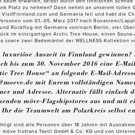
n kaum erwarten, selbst durch den finnischen Schnee
ank Platz zu nehmen? Dann nehmt an unserem tollen G
 VisitFinnland.com und Germania teil und habt die C
 Personen vom 01.-05. März 2017 nach Rovaniemi/Lappl
 und Rückflug mit Germania von/nach Berlin, vier Üb
tück im einzigartigen Arctic Tree House, einen Sauna
Spa sowie zwei Bademäntel der WELLNESS-Kollektion 
e luxuriöse Auszeit in Finnland gewinnen?
fach bis zum 30. November 2016 eine E-Mai
tic Tree House“ an folgende E-Mail-Adress
@moeve.de mit Eurem vollständigen Name
r und Adresse. Alternativ füllt einfach d
menden möve-Flagshipstores
aus und mit ei
 Ihr die Traumwelt am Polarkreis selbst e
htigt sind alle Personen über 18 Jahren mit Ausnahm
r möve frottana Textil GmbH & Co. KG und von Untern