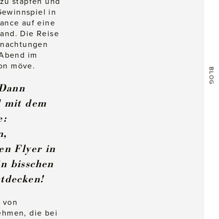
 zu stapfen und
ewinnspiel in
hance auf eine
and. Die Reise
ernachtungen
-Abend im
von möve.
BLOG
 Dann
l mit dem
e:
n,
en Flyer in
n bisschen
ntdecken!
e von
ehmen, die bei